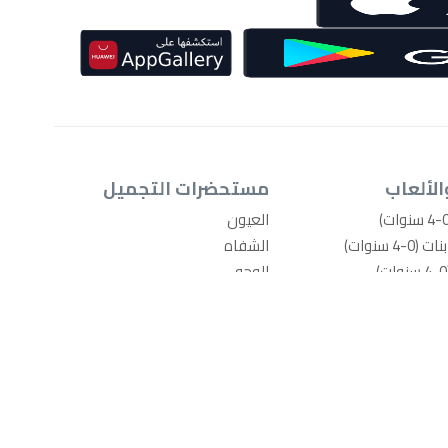
الألعاب
مستحضرات التجميل
العيون
4 سنوات)
الشفاه
الوجه
-4 سنوات)
الأظافر
امة
أدوات المكياج
يل مبلّلة
منتجات العناية بالجسم والاستحمام
ذية الأطفال
عطور
عد بوتي
اكسسوارات المكياج
ال
العناية بالشعر