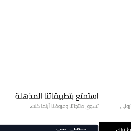
استمتع بتطبيقاتنا المذهلة
روني
تسوق منتجاتنا وعروضنا أينما كنت.
اشتراك