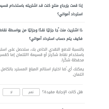
إذا قمت بإرجاع منتج كنت قد اشتريته باستخدام قسي
استرداد أموالي؟
ذا اشتريت منت ًجا جزئيًا نقدًا وجزئيًا من بواسطة نقا
فكيف يتم حساب استرداد أموالي؟
بالنسبة للدفع النقدي الخاص بك، ستحصل على استرد
باستخدام نقاط شكرنز أو قسيمة االئتمان إما كقس
محفظة شكًرا.
يمكنك أي ًضا اختيار استالم المبلغ المسترد بالك
ائتمان.
هل كانت الإجابة مفيدة؟
نعم
لا