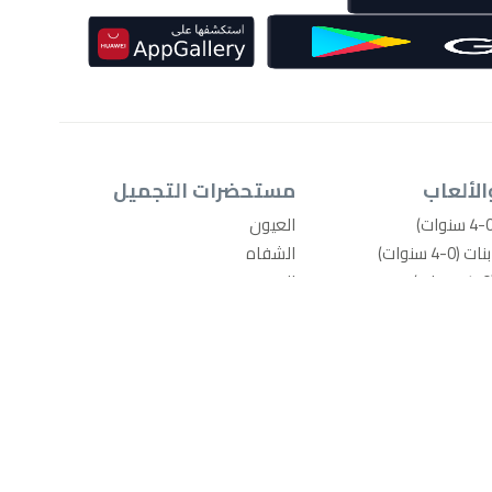
الألعاب
مستحضرات التجميل
العيون
4 سنوات)
الشفاه
الوجه
-4 سنوات)
الأظافر
امة
أدوات المكياج
يل مبلّلة
منتجات العناية بالجسم والاستحمام
ذية الأطفال
عطور
عد بوتي
اكسسوارات المكياج
ال
العناية بالشعر
وأغطية
أدوات للشعر