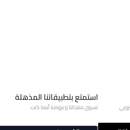
استمتع بتطبيقاتنا المذهلة
روني
تسوق منتجاتنا وعروضنا أينما كنت.