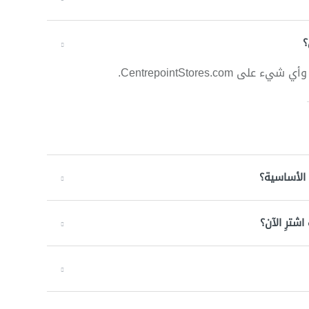
؟
CentrepointStores.
 الأساسية؟
شترِ الآن؟