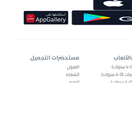
الألعاب
مستحضرات التجميل
العيون
4 سنوات)
الشفاه
الوجه
-4 سنوات)
الأظافر
امة
أدوات المكياج
يل مبلّلة
منتجات العناية بالجسم والاستحمام
ذية الأطفال
عطور
عد بوتي
اكسسوارات المكياج
ال
العناية بالشعر